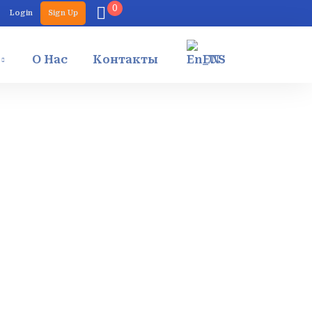
0
Login
Sign Up
О Нас
Контакты
EN