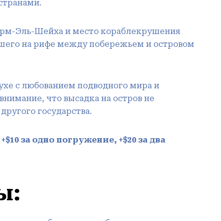
странами.
арм-Эль-Шейха и место кораблекрушения
увшего на рифе между побережьем и островом
духе с любованием подводного мира и
нимание, что высадка на остров не
 другого государства.
+$10
за одно погружение,
+$20
за два
ы: