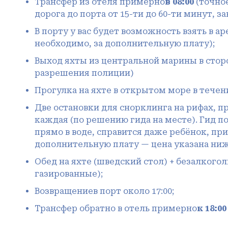
Трансфер из отеля примерно
в 08:00
(точно
дорога до порта от 15-ти до 60-ти минут, 
В порту у вас будет возможность взять в а
необходимо, за дополнительную плату);
Выход яхты из центральной марины в сторон
разрешения полиции)
Прогулка на яхте в открытом море в течени
Две остановки для снорклинга на рифах, 
каждая (по решению гида на месте). Гид п
прямо в воде, справится даже ребёнок, пр
дополнительную плату — цена указана ниж
Обед на яхте (шведский стол) + безалкогол
газированные);
Возвращениев порт около 17:00;
Трансфер обратно в отель примерно
к 18:00