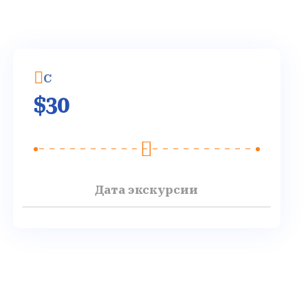
C
$
30
Дата экскурсии