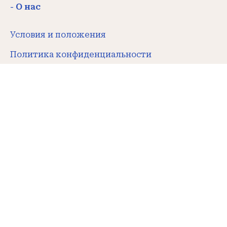
- О нас
Условия и положения
Политика конфиденциальности
Правила отказа и возврата Денег
Связаться с нами
- Контакты
Каир, Египет
+201001211563
+201200043075