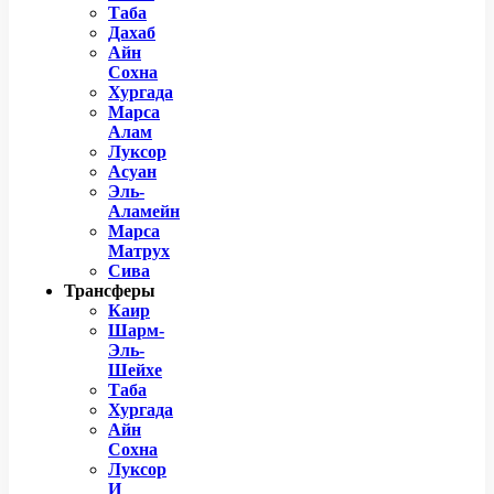
Таба
Дахаб
Айн
Сохна
Хургада
Марса
Алам
Луксор
Асуан
Эль-
Аламейн
Марса
Матрух
Сива
Трансферы
Каир
Шарм-
Эль-
Шейхе
Таба
Хургада
Айн
Сохна
Луксор
И