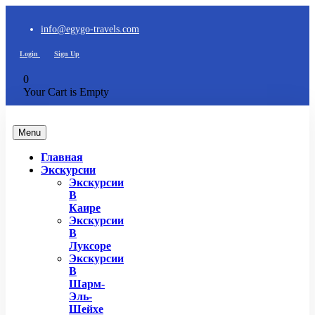
info@egygo-travels.com
Login
Sign Up
0
Your Cart is Empty
Menu
Главная
Экскурсии
Экскурсии
В
Каире
Экскурсии
В
Луксоре
Экскурсии
В
Шарм-
Эль-
Шейхе