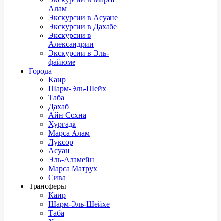
Алам
Экскурсии в Асуане
Экскурсии в Дахабе
Экскурсии в
Александрии
Экскурсии в Эль-
файюме
Города
Каир
Шарм-Эль-Шейх
Таба
Дахаб
Айн Сохна
Хургада
Марса Алам
Луксор
Асуан
Эль-Аламейн
Марса Матрух
Сива
Трансферы
Каир
Шарм-Эль-Шейхе
Таба