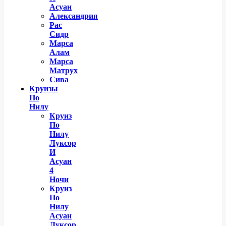
Асуан
Александрия
Рас
Сидр
Марса
Алам
Марса
Матрух
Сива
Круизы
По
Нилу
Круиз
По
Нилу
Луксор
И
Асуан
4
Ночи
Круиз
По
Нилу
Асуан
Луксор