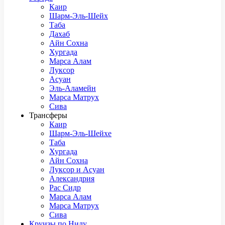
Каир
Шарм-Эль-Шейх
Таба
Дахаб
Айн Сохна
Хургада
Марса Алам
Луксор
Асуан
Эль-Аламейн
Марса Матрух
Сива
Трансферы
Каир
Шарм-Эль-Шейхе
Таба
Хургада
Айн Сохна
Луксор и Асуан
Александрия
Рас Сидр
Марса Алам
Марса Матрух
Сива
Круизы по Нилу