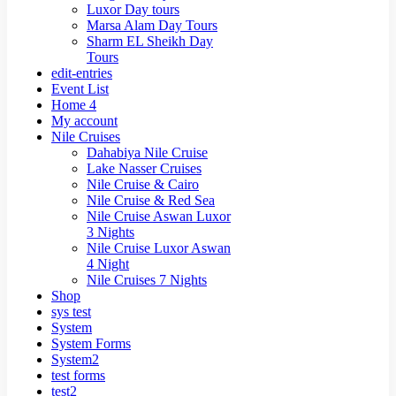
Luxor Day tours
Marsa Alam Day Tours
Sharm EL Sheikh Day
Tours
edit-entries
Event List
Home 4
My account
Nile Cruises
Dahabiya Nile Cruise
Lake Nasser Cruises
Nile Cruise & Cairo
Nile Cruise & Red Sea
Nile Cruise Aswan Luxor
3 Nights
Nile Cruise Luxor Aswan
4 Night
Nile Cruises 7 Nights
Shop
sys test
System
System Forms
System2
test forms
test2