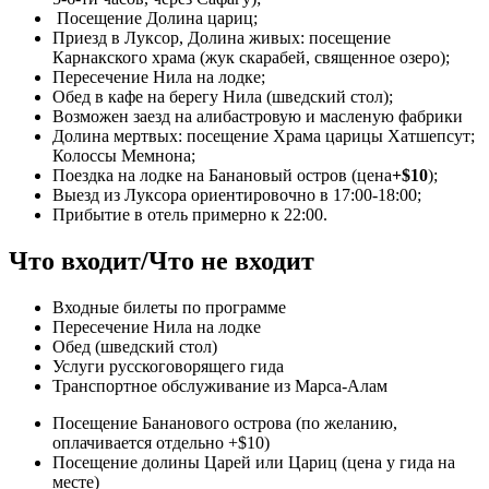
Посещение Долина цариц;
Приезд в Луксор, Долина живых: посещение
Карнакского храма (жук скарабей, священное озеро);
Пересечение Нила на лодке;
Обед в кафе на берегу Нила (шведский стол);
Возможен заезд на алибастровую и масленую фабрики
Долина мертвых: посещение Храма царицы Хатшепсут;
Колоссы Мемнона;
Поездка на лодке на Банановый остров (цена
+$10
);
Выезд из Луксора ориентировочно в 17:00-18:00;
Прибытие в отель примерно к 22:00.
Что входит/Что не входит
Входные билеты по программе
Пересечение Нила на лодке
Обед (шведский стол)
Услуги русскоговорящего гида
Транспортное обслуживание из Марса-Алам
Посещение Бананового острова (по желанию,
оплачивается отдельно +$10)
Посещение долины Царей или Цариц (цена у гида на
месте)