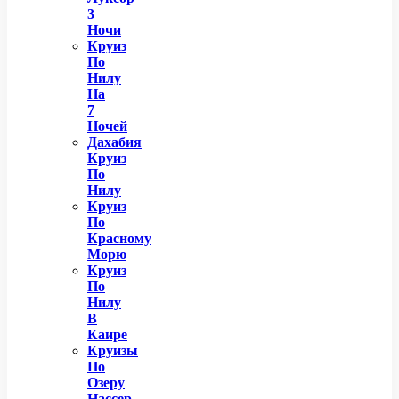
3
Ночи
Круиз
По
Нилу
На
7
Ночей
Дахабия
Круиз
По
Нилу
Круиз
По
Красному
Морю
Круиз
По
Нилу
В
Каире
Круизы
По
Озеру
Нассер