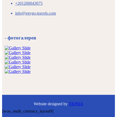
+201200043075
info@egygo-travels.com
- фотогалерея
Website designed by
TIQNIA
[woo_multi_currency_layout9]