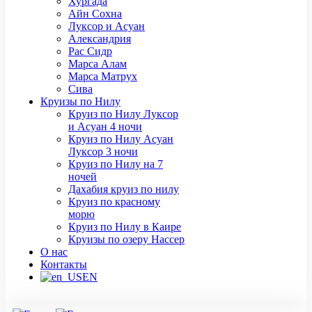
Хургада
Айн Сохна
Луксор и Асуан
Александрия
Рас Сидр
Марса Алам
Марса Матрух
Сива
Круизы по Нилу
Круиз по Нилу Луксор
и Асуан 4 ночи
Круиз по Нилу Асуан
Луксор 3 ночи
Круиз по Нилу на 7
ночей
Дахабия круиз по нилу
Круиз по красному
морю
Круиз по Нилу в Каире
Круизы по озеру Нассер
О нас
Контакты
EN