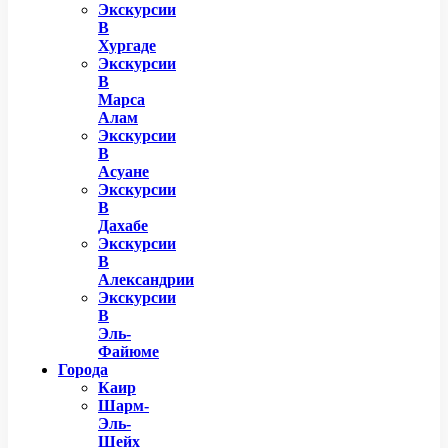
Экскурсии
В
Хургаде
Экскурсии
В
Марса
Алам
Экскурсии
В
Асуане
Экскурсии
В
Дахабе
Экскурсии
В
Александрии
Экскурсии
В
Эль-
Файюме
Города
Каир
Шарм-
Эль-
Шейх