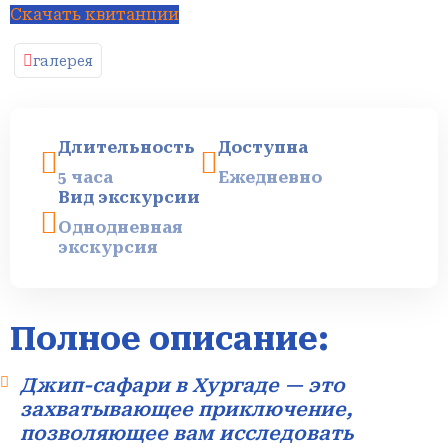
Красному
Скачать квитанции
Морю
галерея
Круиз
По
Нилу
Длительность
Доступна
В
5 часа
Ежедневно
Каире
Вид экскурсии
Однодневная
Круизы
экскурсия
По
Озеру
Нассер
Полное описание:
Джип-сафари в Хургаде — это
захватывающее приключение,
позволяющее вам исследовать