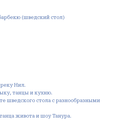
барбекю (шведский стол)
реку Нил.
ыку, танцы и кухню.
е шведского стола с разнообразными
танца живота и шоу Танура.