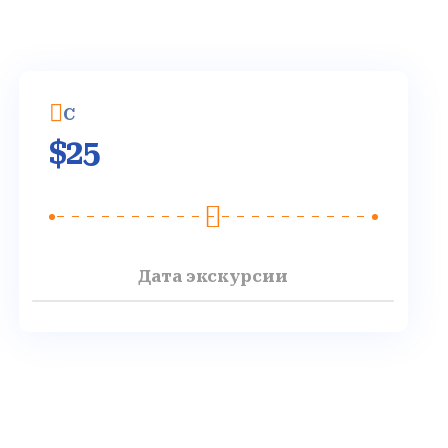
C
$
25
Дата экскурсии