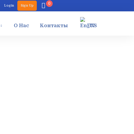
0
Login
Sign Up
О Нас
Контакты
EN